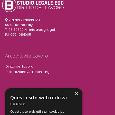
Via dei Gracchi 123
00192 Roma Italy
T. 06.3232914
|
info@edg.legal
P.I. 09540191005
Aree Attività Lavoro
Diritto del Lavoro
Ristorazione & Franchising
×
Aree Attività Civile
Questo sito web utilizza
cookie
Tutele del Credito
Responsabilità Civile
Questo sito web utilizza i cookie per
Contrattualistica