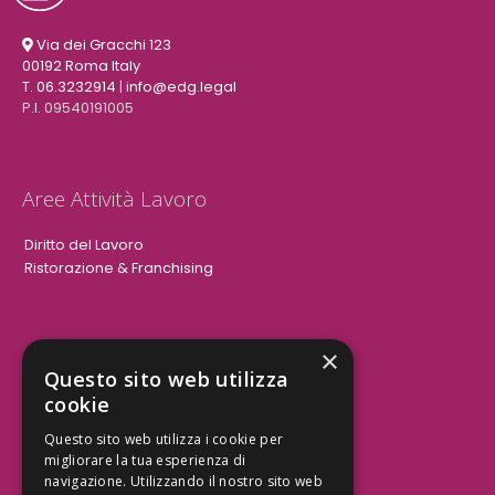
Via dei Gracchi 123
00192 Roma Italy
T. 06.3232914
|
info@edg.legal
P.I. 09540191005
Aree Attività Lavoro
Diritto del Lavoro
Ristorazione & Franchising
×
Aree Attività Civile
Questo sito web utilizza
cookie
Tutele del Credito
Responsabilità Civile
Questo sito web utilizza i cookie per
Contrattualistica
migliorare la tua esperienza di
navigazione. Utilizzando il nostro sito web