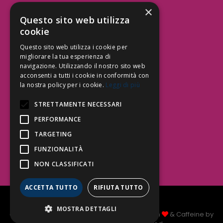
×
Aree Attività Civile
Questo sito web utilizza
cookie
Tutele del Credito
Responsabilità Civile
Questo sito web utilizza i cookie per
Contrattualistica
migliorare la tua esperienza di
navigazione. Utilizzando il nostro sito web
acconsenti a tutti i cookie in conformità con
la nostra policy per i cookie.
Leggi di più
Be Social | Follow Us
STRETTAMENTE NECESSARI
PERFORMANCE
TARGETING
Segui lo Studio EDG sui social.
Invia messaggio
FUNZIONALITÀ
T. 06.3232914
NON CLASSIFICATI
info@edg.legal
ACCETTA TUTTO
RIFIUTA TUTTO
Privacy Policy
|
Cookie Policy
MOSTRA DETTAGLI
Copyright Studio Legale EDG 2026 © Made with
& Caffeine by