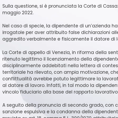
Sulla questione, si è pronunciata la Corte di Cass
maggio 2022.
Nel caso di specie, la dipendente di un’azienda h
irrogatole per aver attribuito false dichiarazioni a
aggredito verbalmente e fisicamente il datore di la
La Corte di appello di Venezia, in riforma della sen
ritenuto legittimo il licenziamento della dipendente
disciplinarmente addebitati nella lettera di contest
territoriale ha rilevato, con ampia motivazione, ch
conflittualità avrebbe potuto legittimare la lavorat
al datore di lavoro. Infatti, in tal modo la dipenden
vincolo fiduciario alla base del rapporto lavorativo
A seguito della pronuncia di secondo grado, con cui 
sanzione espulsiva e la condanna della dipendente 