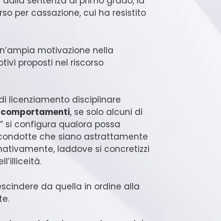
e dalla sentenza di primo grado, la
o per cassazione, cui ha resistito
 un’ampia motivazione nella
tivi proposti nel riscorso
 di licenziamento disciplinare
mi comportamenti
, se solo alcuni di
” si configura qualora possa
i condotte che siano astrattamente
rnativamente, laddove si concretizzi
l’illiceità.
scindere da quella in ordine alla
te.