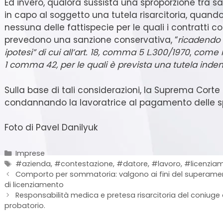
Ed invero, qualora sussista una sproporzione tra sa
in capo al soggetto una tutela risarcitoria, quando 
nessuna delle fattispecie per le quali i contratti coll
prevedono una sanzione conservativa, “
ricadendo l
ipotesi” di cui all’art. 18, comma 5 L.300/1970
,
come mo
1 comma 42, per le quali è prevista una tutela indenn
Sulla base di tali considerazioni, la Suprema Corte h
condannando la lavoratrice al pagamento delle spes
Foto di Pavel Danilyuk
Imprese
#azienda
,
#contestazione
,
#datore
,
#lavoro
,
#licenzia
Comporto per sommatoria: valgono ai fini del superament
di licenziamento
Responsabilità medica e pretesa risarcitoria del coniug
probatorio.