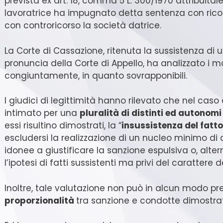
prevista ex art. 18, comma 5 L. 300/1970 attribuital
lavoratrice ha impugnato detta sentenza con ricors
con controricorso la società datrice.
La Corte di Cassazione, ritenuta la sussistenza di
pronuncia della Corte di Appello, ha analizzato i mo
congiuntamente, in quanto sovrapponibili.
I giudici di legittimità hanno rilevato che nel caso
intimato per una
pluralità di distinti ed autono
essi risultino dimostrati, la “
insussistenza del fatto
escludersi la realizzazione di un nucleo minimo d
idonee a giustificare la sanzione espulsiva o, alte
l’ipotesi di fatti sussistenti ma privi del carattere del
Inoltre, tale valutazione non può in alcun modo pre
proporzionalità
tra sanzione e condotte dimostra