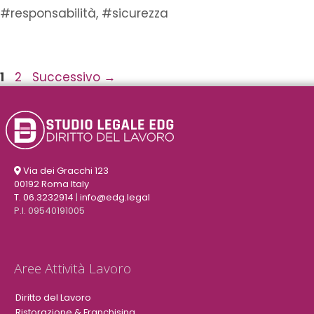
#responsabilità
,
#sicurezza
1
2
Successivo
→
Via dei Gracchi 123
00192 Roma Italy
T. 06.3232914
|
info@edg.legal
P.I. 09540191005
Aree Attività Lavoro
Diritto del Lavoro
Ristorazione & Franchising