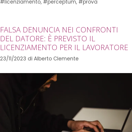
#licenziamento
,
#perceptum
,
#prova
FALSA DENUNCIA NEI CONFRONTI
DEL DATORE: È PREVISTO IL
LICENZIAMENTO PER IL LAVORATORE
23/11/2023
di
Alberto Clemente