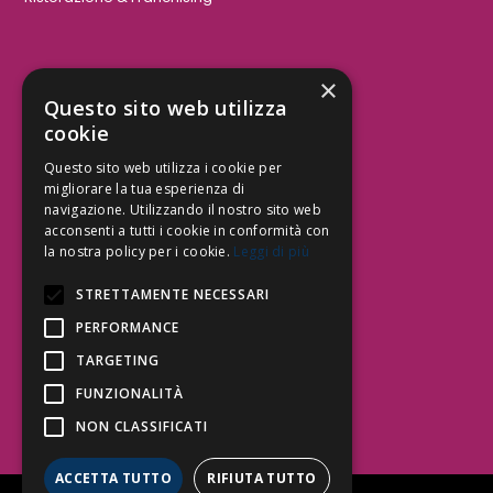
×
Aree Attività Civile
Questo sito web utilizza
cookie
Tutele del Credito
Responsabilità Civile
Questo sito web utilizza i cookie per
Contrattualistica
migliorare la tua esperienza di
navigazione. Utilizzando il nostro sito web
acconsenti a tutti i cookie in conformità con
la nostra policy per i cookie.
Leggi di più
Be Social | Follow Us
STRETTAMENTE NECESSARI
PERFORMANCE
TARGETING
Segui lo Studio EDG sui social.
Invia messaggio
FUNZIONALITÀ
T. 06.3232914
NON CLASSIFICATI
info@edg.legal
ACCETTA TUTTO
RIFIUTA TUTTO