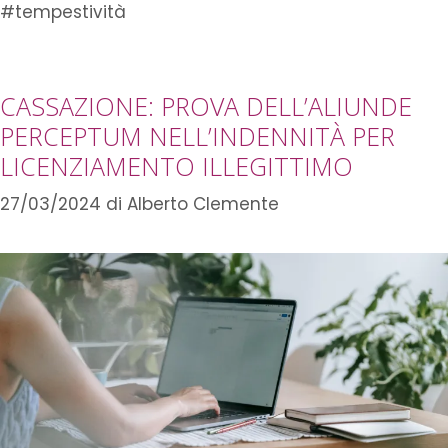
#tempestività
CASSAZIONE: PROVA DELL’ALIUNDE
PERCEPTUM NELL’INDENNITÀ PER
LICENZIAMENTO ILLEGITTIMO
27/03/2024
di
Alberto Clemente