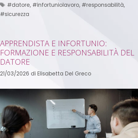
#datore
,
#infortuniolavoro
,
#responsabilità
,
#sicurezza
APPRENDISTA E INFORTUNIO:
FORMAZIONE E RESPONSABILITÀ DEL
DATORE
21/03/2026
di
Elisabetta Del Greco