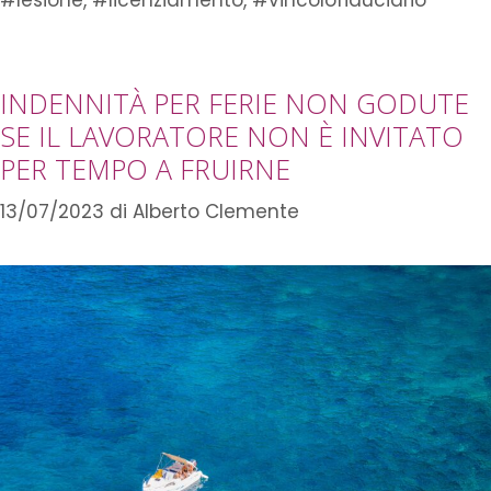
#lesione
,
#licenziamento
,
#vincolofiduciario
INDENNITÀ PER FERIE NON GODUTE
SE IL LAVORATORE NON È INVITATO
PER TEMPO A FRUIRNE
13/07/2023
di
Alberto Clemente