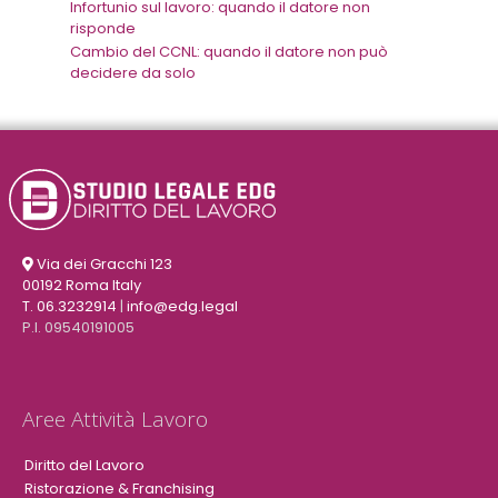
Infortunio sul lavoro: quando il datore non
risponde
Cambio del CCNL: quando il datore non può
decidere da solo
Via dei Gracchi 123
00192 Roma Italy
T. 06.3232914
|
info@edg.legal
P.I. 09540191005
Aree Attività Lavoro
Diritto del Lavoro
Ristorazione & Franchising