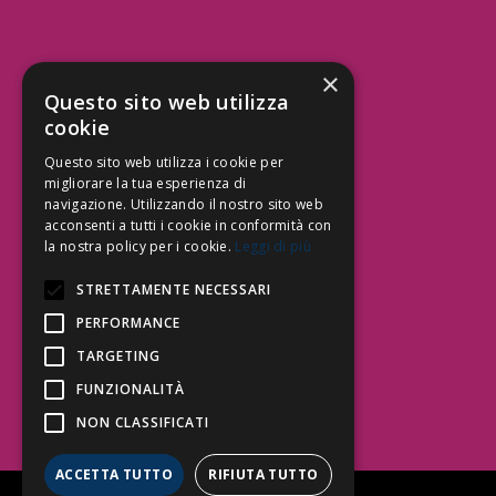
×
Aree Attività Civile
Questo sito web utilizza
cookie
Tutele del Credito
Responsabilità Civile
Questo sito web utilizza i cookie per
Contrattualistica
migliorare la tua esperienza di
navigazione. Utilizzando il nostro sito web
acconsenti a tutti i cookie in conformità con
la nostra policy per i cookie.
Leggi di più
Be Social | Follow Us
STRETTAMENTE NECESSARI
PERFORMANCE
TARGETING
Segui lo Studio EDG sui social.
Invia messaggio
FUNZIONALITÀ
T. 06.3232914
NON CLASSIFICATI
info@edg.legal
ACCETTA TUTTO
RIFIUTA TUTTO
Privacy Policy
|
Cookie Policy