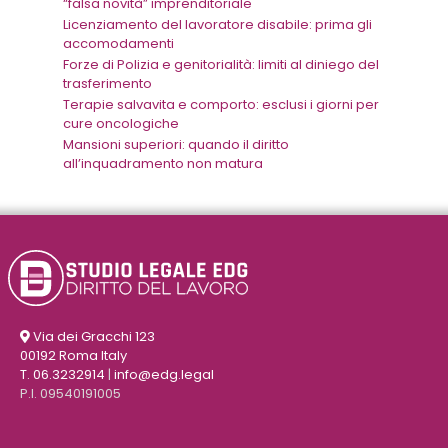
“falsa novità” imprenditoriale
Licenziamento del lavoratore disabile: prima gli
accomodamenti
Forze di Polizia e genitorialità: limiti al diniego del
trasferimento
Terapie salvavita e comporto: esclusi i giorni per
cure oncologiche
Mansioni superiori: quando il diritto
all’inquadramento non matura
Via dei Gracchi 123
00192 Roma Italy
T. 06.3232914
|
info@edg.legal
P.I. 09540191005