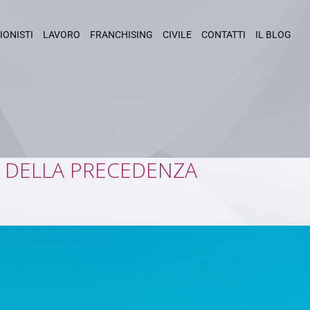
IONISTI
LAVORO
FRANCHISING
CIVILE
CONTATTI
IL BLOG
TI DELLA PRECEDENZA