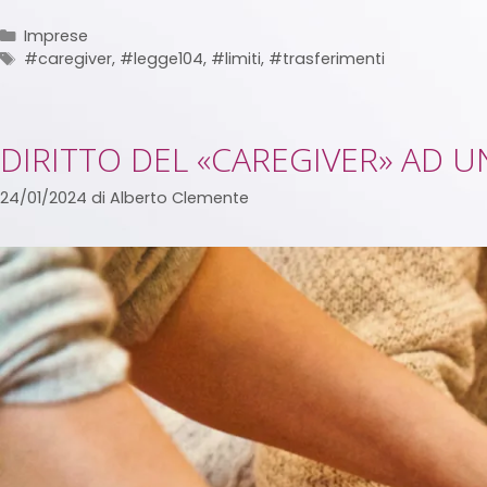
Imprese
#caregiver
,
#legge104
,
#limiti
,
#trasferimenti
DIRITTO DEL «CAREGIVER» AD U
24/01/2024
di
Alberto Clemente