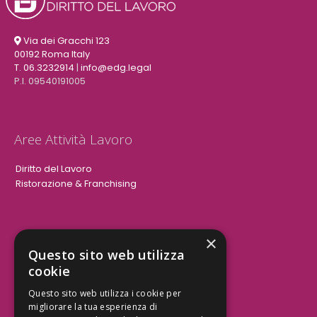
Via dei Gracchi 123
00192 Roma Italy
T. 06.3232914
|
info@edg.legal
P.I. 09540191005
Aree Attività Lavoro
Diritto del Lavoro
Ristorazione & Franchising
×
Aree Attività Civile
Questo sito web utilizza
cookie
Tutele del Credito
Responsabilità Civile
Questo sito web utilizza i cookie per
Contrattualistica
migliorare la tua esperienza di