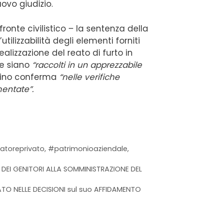
ovo giudizio.
ronte civilistico – la sentenza della
ilizzabilità degli elementi forniti
ealizzazione del reato di furto in
he siano
“raccolti in un apprezzabile
ovino conferma
“nelle verifiche
mentate”.
atoreprivato
,
#patrimonioaziendale
,
 DEI GENITORI ALLA SOMMINISTRAZIONE DEL
ATO NELLE DECISIONI sul suo AFFIDAMENTO