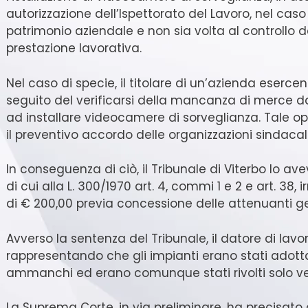
autorizzazione dell’Ispettorato del Lavoro, nel caso i
patrimonio aziendale e non sia volta al controllo d
prestazione lavorativa.
Nel caso di specie, il titolare di un’azienda esercen
seguito del verificarsi della mancanza di merce 
ad installare videocamere di sorveglianza. Tale o
il preventivo accordo delle organizzazioni sindacali
In conseguenza di ciò, il Tribunale di Viterbo lo a
di cui alla L. 300/1970 art. 4, commi 1 e 2 e art. 3
di € 200,00 previa concessione delle attenuanti g
Avverso la sentenza del Tribunale, il datore di lav
rappresentando che gli impianti erano stati adottat
ammanchi ed erano comunque stati rivolti solo ver
La Suprema Corte, in via preliminare, ha precisato 