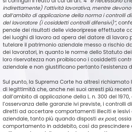
si configuri il reato di cui all’art. 4 “
è necessario che 
indirettamente) l’attività lavorativa, mentre devono
dall’ambito di applicazione della norma i controlli di
del lavoratore (i cosiddetti controlli difensivi)”
, conf
penale dei risultati delle videoriprese effettuate c
dei luoghi di lavoro ad opera del datore di lavoro 
tutelare il patrimonio aziendale messo a rischio d
dei lavoratori, in quanto le norme dello Statuto dei
loro riservatezza non proibiscono i cosiddetti contro
aziendale e non giustificano pertanto l’esistenza di
Sul punto, la Suprema Corte ha altresì richiamato 
di legittimità che, anche nei suoi arresti più recent
dall’ambito di applicazione della L. n. 300 del 1970,
l’osservanza delle garanzie ivi previste, i controlli 
diretti ad accertare comportamenti illeciti e lesiv
aziendale, tanto più quando disposti
ex post
, ossi
comportamento in addebito, così da prescindere 