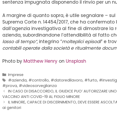
sentenza impugnata disponendo il rinvio per un nu
A margine di quanto sopra, è utile segnalare – sul f
Suprema Corte n. 14454/2017, che ha confermato l’ut
dall’agenzia investigativa al fine di dimostrare la r
azienda, subordinandone l’attendibilità al fatto c
lasso di tempo”
, integrino “
molteplici episodi
” e tr
contabili operate dalla società e ritualmente docu
Photo by
Matthew Henry
on
Unsplash
Imprese
#azienda
,
#controllo
,
#datoredilavoro
,
#furto
,
#investig
#prova
,
#videosorveglianza
IN CASO DI DISACCORDO, IL GIUDICE PUO’ AUTORIZZARE UNO
VACCINO ANTI COVID-19 AL FIGLIO MINORE
IL MINORE, CAPACE DI DISCERNIMENTO, DEVE ESSERE ASCOLT
ai genitori