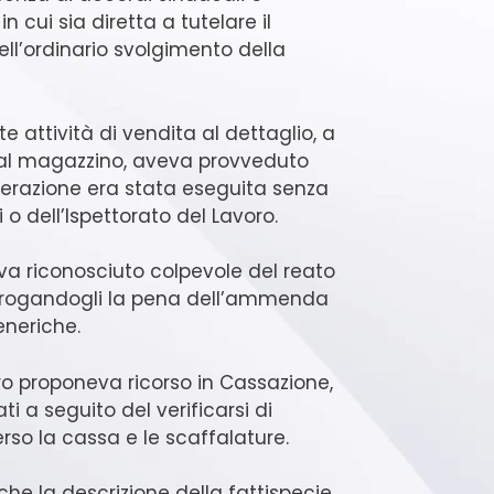
n cui sia diretta a tutelare il
ell’ordinario svolgimento della
te attività di vendita al dettaglio, a
dal magazzino, aveva provveduto
perazione era stata eseguita senza
 o dell’Ispettorato del Lavoro.
veva riconosciuto colpevole del reato
8, irrogandogli la pena dell’ammenda
eneriche.
oro proponeva ricorso in Cassazione,
i a seguito del verificarsi di
so la cassa e le scaffalature.
che la descrizione della fattispecie