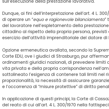
sull’esecuzione della prestazione lavorativa.
Dunque, ai fini dell’interpretazione dell’art. 4 L. 30
di operare un “
equo e ragionevole bilanciamento
” 
del lavoratore nell’espletamento della prestazione l
cittadino al rispetto della propria persona, previsti dag
esercizio dell’attività imprenditoriale del datore di 
Opzione ermeneutica avallata, secondo la Suprema
Corte EDU, ove i giudici di Strasburgo, pur affermand
ordinamenti giuridici nazionali, di prevedere limiti al
vita privata e della propria corrispondenza nell’a
sottolineato l’esigenza di contenere tali limiti nel r
proporzionalità, la necessità di assicurare garanzie 
e l’occorrenza di “misure protettive” di diritto penal
In applicazione di questi principi, la Corte di Cass
del reato di cui all’art. 4 L. 300/1970 nella fattisp