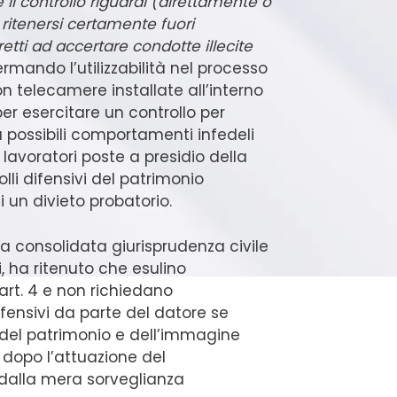
il controllo riguardi (direttamente o
 ritenersi certamente fuori
retti ad accertare condotte illecite
ermando l’utilizzabilità nel processo
on telecamere installate all’interno
per esercitare un controllo per
a possibili comportamenti infedeli
 lavoratori poste a presidio della
lli difensivi del patrimonio
 un divieto probatorio.
la consolidata giurisprudenza civile
i, ha ritenuto che esulino
 art. 4 e non richiedano
difensivi da parte del datore se
i del patrimonio e dell’immagine
a dopo l’attuazione del
dalla mera sorveglianza