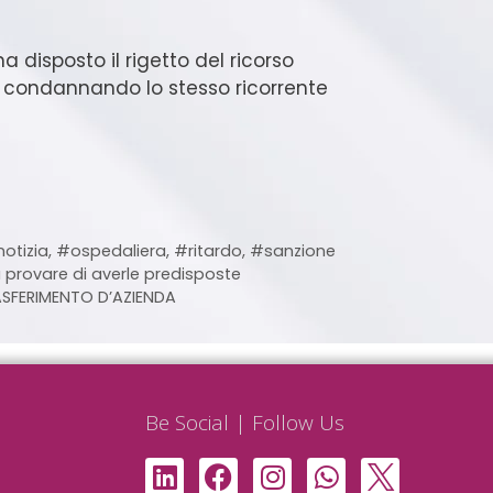
 disposto il rigetto del ricorso
, condannando lo stesso ricorrente
otizia
,
#ospedaliera
,
#ritardo
,
#sanzione
 a provare di averle predisposte
RASFERIMENTO D’AZIENDA
Be Social | Follow Us