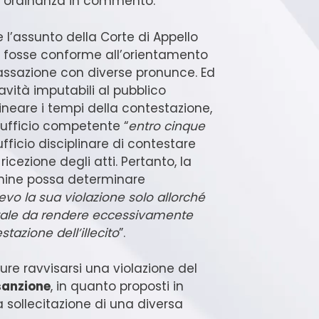
 l’ordinanza in commento.
e l’assunto della Corte di Appello
i fosse conforme all’orientamento
Cassazione con diverse pronunce. Ed
ravità imputabili al pubblico
delineare i tempi della contestazione,
l’ufficio competente “
entro cinque
l’ufficio disciplinare di contestare
ricezione degli atti. Pertanto, la
rmine possa determinare
vo la sua violazione solo allorché
a tale da rendere eccessivamente
estazione dell’illecito
”.
re ravvisarsi una violazione del
 sanzione
, in quanto proposti in
sollecitazione di una diversa