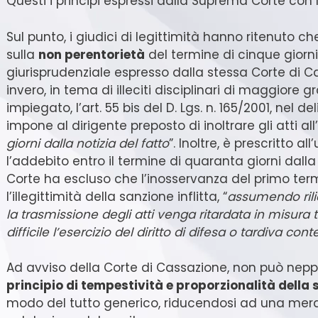
Questi i principi espressi dalla Suprema Corte con
Sul punto, i giudici di legittimità hanno ritenuto ch
sulla
non perentorietà
del termine di cinque giorn
giurisprudenziale espresso dalla stessa Corte di 
invero, in tema di illeciti disciplinari di maggiore g
impiegato, l’art. 55 bis del D. Lgs. n. 165/2001, nel 
impone al dirigente preposto di inoltrare gli atti al
giorni dalla notizia del fatto
”. Inoltre, è prescritto al
l’addebito entro il termine di quaranta giorni dalla 
Corte ha escluso che l’inosservanza del primo te
l’illegittimità della sanzione inflitta, “
assumendo rilie
la trasmissione degli atti venga ritardata in misur
difficile l’esercizio del diritto di difesa o tardiva cont
Ad avviso della Corte di Cassazione, non può neppu
principio di tempestività e proporzionalità della
modo del tutto generico, riducendosi ad una mera 