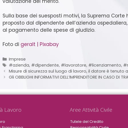
valutazione del merito.
Sulla base dei suesposti motivi, la Suprema Corte ha
proposto dal dipendente dell’azienda ospedaliera
al pagamento delle spese di giudizio.
Foto di
geralt | Pixabay
Imprese
#azienda
,
#dipendente
,
#lavoratore
,
#licenziamento
,
#n
Misure di sicurezza sul luogo di lavoro, il datore è tenuto
Gli OBBLIGHI INFORMATIVI DELL’IMPRENDITORE IN CASO DI T
tà Lavoro
Aree Attività Civile
oro
Tutele del Credito
& Franchising
Responsabilità Civile