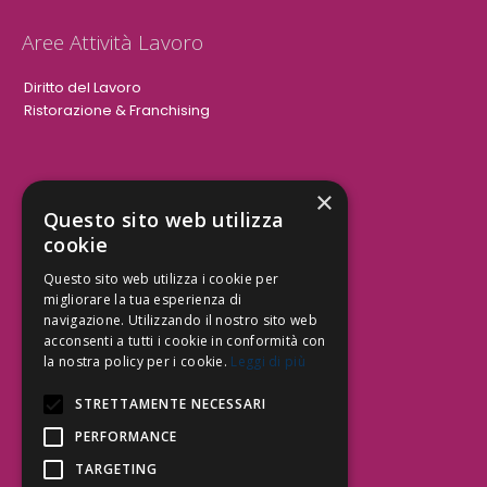
Aree Attività Lavoro
Diritto del Lavoro
Ristorazione & Franchising
×
Aree Attività Civile
Questo sito web utilizza
cookie
Tutele del Credito
Responsabilità Civile
Questo sito web utilizza i cookie per
Contrattualistica
migliorare la tua esperienza di
navigazione. Utilizzando il nostro sito web
acconsenti a tutti i cookie in conformità con
la nostra policy per i cookie.
Leggi di più
Be Social | Follow Us
STRETTAMENTE NECESSARI
PERFORMANCE
TARGETING
Segui lo Studio EDG sui social.