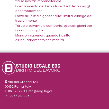
“falsa novità” imprenditoriale
Licenziamento del lavoratore disabile: prima gli
accomodamenti
Forze di Polizia e genitorialità: limiti al diniego del
trasferimento
Terapie salvavita e comporto: esclusi i giorni per
cure oncologiche
Mansioni superiori: quando il diritto
all’inquadramento non matura
Via dei Gracchi 123
00192 Roma Italy
T. 06.3232914
|
info@edg.legal
P.I. 09540191005