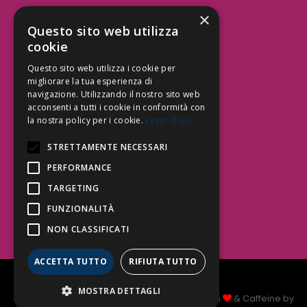
×
Aree Attività Civile
Questo sito web utilizza
cookie
Tutele del Credito
Responsabilità Civile
Questo sito web utilizza i cookie per
Contrattualistica
migliorare la tua esperienza di
navigazione. Utilizzando il nostro sito web
acconsenti a tutti i cookie in conformità con
la nostra policy per i cookie.
Leggi di più
Be Social | Follow Us
STRETTAMENTE NECESSARI
PERFORMANCE
TARGETING
Segui lo Studio EDG sui social.
Invia messaggio
FUNZIONALITÀ
T. 06.3232914
NON CLASSIFICATI
info@edg.legal
ACCETTA TUTTO
RIFIUTA TUTTO
Privacy Policy
|
Cookie Policy
MOSTRA DETTAGLI
Copyright Studio Legale EDG 2026 © Made with
& Caffeine by