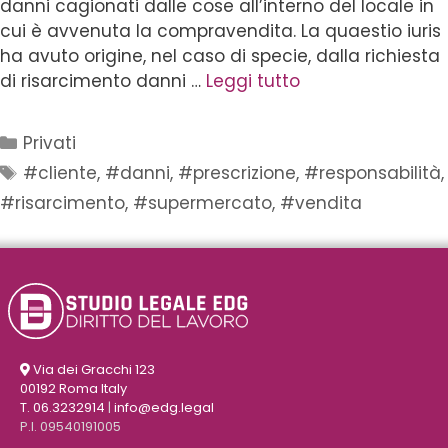
danni cagionati dalle cose all’interno del locale in
cui è avvenuta la compravendita. La quaestio iuris
ha avuto origine, nel caso di specie, dalla richiesta
di risarcimento danni …
Leggi tutto
Privati
#cliente
,
#danni
,
#prescrizione
,
#responsabilità
,
#risarcimento
,
#supermercato
,
#vendita
Via dei Gracchi 123
00192 Roma Italy
T. 06.3232914
|
info@edg.legal
P.I. 09540191005