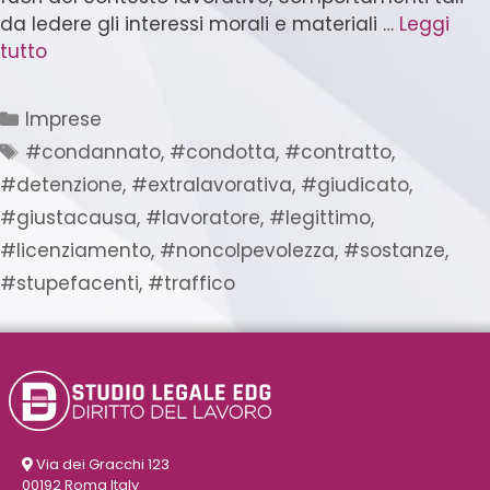
da ledere gli interessi morali e materiali …
Leggi
tutto
Imprese
#condannato
,
#condotta
,
#contratto
,
#detenzione
,
#extralavorativa
,
#giudicato
,
#giustacausa
,
#lavoratore
,
#legittimo
,
#licenziamento
,
#noncolpevolezza
,
#sostanze
,
#stupefacenti
,
#traffico
Via dei Gracchi 123
00192 Roma Italy