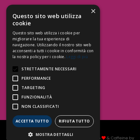
×
Aree Attività Civile
Questo sito web utilizza
cookie
Tutele del Credito
Responsabilità Civile
Questo sito web utilizza i cookie per
Contrattualistica
migliorare la tua esperienza di
navigazione. Utilizzando il nostro sito web
acconsenti a tutti i cookie in conformità con
la nostra policy per i cookie.
Leggi di più
Be Social | Follow Us
STRETTAMENTE NECESSARI
PERFORMANCE
TARGETING
Segui lo Studio EDG sui social.
Invia messaggio
FUNZIONALITÀ
T. 06.3232914
NON CLASSIFICATI
info@edg.legal
ACCETTA TUTTO
RIFIUTA TUTTO
Privacy Policy
|
Cookie Policy
MOSTRA DETTAGLI
Copyright Studio Legale EDG 2026 © Made with
& Caffeine by