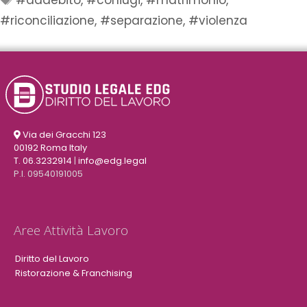
#addebito
,
#coniugi
,
#matrimonio
,
#riconciliazione
,
#separazione
,
#violenza
Via dei Gracchi 123
00192 Roma Italy
T. 06.3232914
|
info@edg.legal
P.I. 09540191005
Aree Attività Lavoro
Diritto del Lavoro
Ristorazione & Franchising