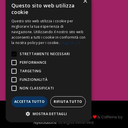
×
Aree Attività Civile
Questo sito web utilizza
cookie
Tutele del Credito
Responsabilità Civile
Questo sito web utilizza i cookie per
Contrattualistica
migliorare la tua esperienza di
navigazione. Utilizzando il nostro sito web
acconsenti a tutti i cookie in conformità con
la nostra policy per i cookie.
Leggi di più
Be Social | Follow Us
STRETTAMENTE NECESSARI
PERFORMANCE
TARGETING
Segui lo Studio EDG sui social.
Invia messaggio
FUNZIONALITÀ
T. 06.3232914
NON CLASSIFICATI
info@edg.legal
ACCETTA TUTTO
RIFIUTA TUTTO
Privacy Policy
|
Cookie Policy
MOSTRA DETTAGLI
Copyright Studio Legale EDG 2026 © Made with
& Caffeine by
Nyxsolutions
. All Rights Reserved.