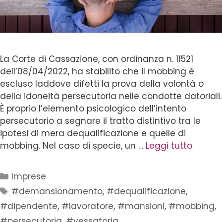
La Corte di Cassazione, con ordinanza n. 11521
dell’08/04/2022, ha stabilito che il mobbing è
escluso laddove difetti la prova della volontà o
della idoneità persecutoria nelle condotte datoriali.
È proprio l’elemento psicologico dell’intento
persecutorio a segnare il tratto distintivo tra le
ipotesi di mera dequalificazione e quelle di
mobbing. Nel caso di specie, un …
Leggi tutto
Imprese
#demansionamento
,
#dequalificazione
,
#dipendente
,
#lavoratore
,
#mansioni
,
#mobbing
,
#persecutoria
,
#vessatoria